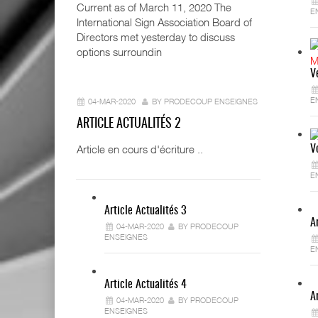
Current as of March 11, 2020 The
E
International Sign Association Board of
Directors met yesterday to discuss
options surroundin
V
E
04-MAR-2020
BY PRODECOUP ENSEIGNES
ARTICLE ACTUALITÉS 2
Article en cours d'écriture ..
V
E
Article Actualités 3
A
04-MAR-2020
BY PRODECOUP
ENSEIGNES
E
Article Actualités 4
A
04-MAR-2020
BY PRODECOUP
ENSEIGNES