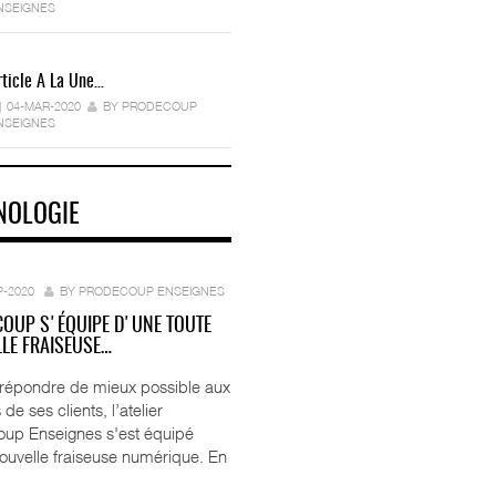
NSEIGNES
rticle A La Une…
04-MAR-2020
BY PRODECOUP
NSEIGNES
NOLOGIE
P-2020
BY PRODECOUP ENSEIGNES
OUP S'ÉQUIPE D'UNE TOUTE
LE FRAISEUSE…
 répondre de mieux possible aux
 de ses clients, l’atelier
up Enseignes s'est équipé
ouvelle fraiseuse numérique. En