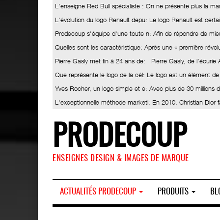
L'enseigne Red Bull spécialiste
: On ne présente plus la ma
L'évolution du logo Renault depu
: Le logo Renault est certa
Prodecoup s'équipe d'une toute n
: Afin de répondre de mieu
Quelles sont les caractéristique
: Après une « première révolut
Pierre Gasly met fin à 24 ans de
: Pierre Gasly, de l’écurie
Que représente le logo de la cél
: Le logo est un élément de
Yves Rocher, un logo simple et e
: Avec plus de 30 millions
L'exceptionnelle méthode marketi
: En 2010, Christian Dior 
PRODECOUP
ENSEIGNES DESIGN & IMAGES DE MARQUE
ACTUALITÉS PRODECOUP
PRODUITS
BL