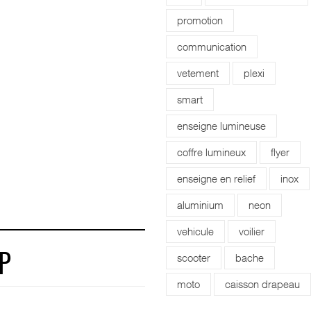
promotion
communication
vetement
plexi
smart
enseigne lumineuse
coffre lumineux
flyer
enseigne en relief
inox
aluminium
neon
vehicule
voilier
scooter
bache
P
moto
caisson drapeau