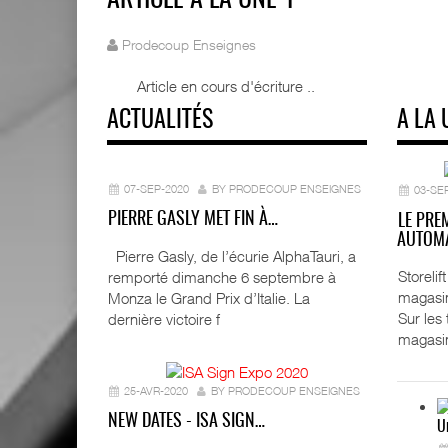
ARTICLE A LA UNE 1
Prodecoup Enseignes
Article en cours d'écriture ..
ACTUALITÉS
A LA 
07-SEP-2020
BY PRODECOUP ENSEIGNES
03-SE
PIERRE GASLY MET FIN À…
LE PRE
AUTOMA
Pierre Gasly, de l’écurie AlphaTauri, a
Storeli
remporté dimanche 6 septembre à
magasin
Monza le Grand Prix d’Italie. La
Sur les
dernière victoire f
magasi
25-AVR-2020
BY PRODECOUP ENSEIGNES
NEW DATES - ISA SIGN…
U