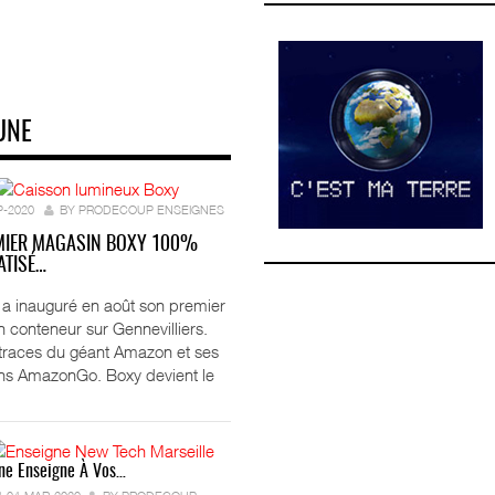
UNE
P-2020
BY PRODECOUP ENSEIGNES
MIER MAGASIN BOXY 100%
TISÉ…
ft a inauguré en août son premier
 conteneur sur Gennevilliers.
 traces du géant Amazon et ses
ns AmazonGo. Boxy devient le
ne Enseigne À Vos…