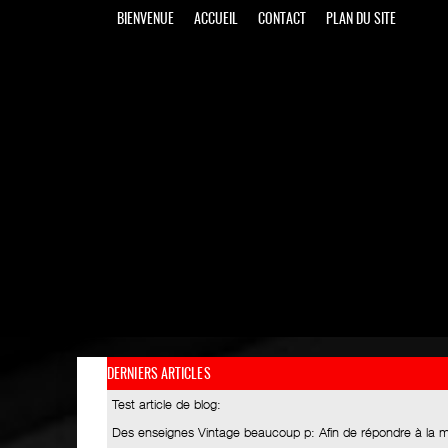
BIENVENUE
ACCUEIL
CONTACT
PLAN DU SITE
DERNIERS ARTICLES
Test article de blog
:
Des enseignes Vintage beaucoup p
: Afin de répondre à la 