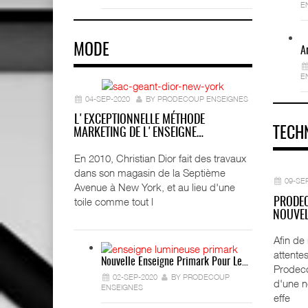
E
MODE
A
E
04-SEP-2020
BY PRODECOUP ENSEIGNES
L'EXCEPTIONNELLE MÉTHODE
TECH
MARKETING DE L'ENSEIGNE…
En 2010, Christian Dior fait des travaux
dans son magasin de la Septième
09-SE
Avenue à New York, et au lieu d'une
toile comme tout l
PRODEC
NOUVEL
Afin de
attentes
Nouvelle Enseigne Primark Pour Le…
Prodeco
02-SEP-2020
BY PRODECOUP
d'une n
ENSEIGNES
effe