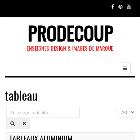
PRODECOUP
ENSEIGNES DESIGN & IMAGES DE MARQUE
tableau
Saisir
Affichage
partie
#
du
titre
TABLEAUX ALUMINIUM