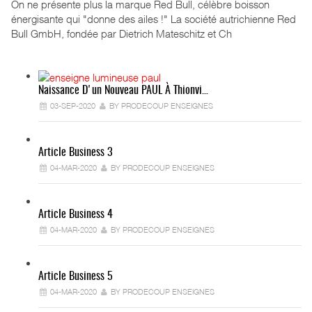
On ne présente plus la marque Red Bull, célèbre boisson
énergisante qui "donne des ailes !" La société autrichienne Red
Bull GmbH, fondée par Dietrich Mateschitz et Ch
Naissance D'un Nouveau PAUL À Thionvi…
03-SEP-2020
BY PRODECOUP ENSEIGNES
Article Business 3
04-MAR-2020
BY PRODECOUP ENSEIGNES
Article Business 4
04-MAR-2020
BY PRODECOUP ENSEIGNES
Article Business 5
04-MAR-2020
BY PRODECOUP ENSEIGNES