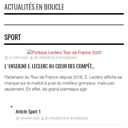
ACTUALITÉS EN BOUCLE
SPORT
04-SEP-2020
BY PRODECOUP ENSEIGNES
L'ENSEIGNE E. LECLERC AU CŒUR DES COMPÉT…
Partenaire du Tour de France depuis 2018, E. Leclerc affiche sa
marque sur le maillot à pois du meilleur grimpeur, mais pas
seulement. En effet, de grand panneaux sign
Article Sport 1
04-MAR-2020
BY PRODECOUP ENSEIGNES