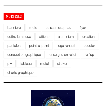
MOTS CLÉS
banniere
moto
caisson drapeau
flyer
coffre lumineux
affiche
aluminium
creation
pantalon
point-a-point
logo renault
scooter
conception graphique
enseigne en relief
roll'up
plv
tableau
metal
sticker
charte graphique