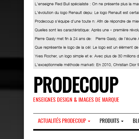
L'enseigne Red Bull spécialiste
: On ne présente plus la ma
L'évolution du logo Renault depu
: Le logo Renault est certa
Prodecoup s'équipe d'une toute n
: Afin de répondre de mieu
Quelles sont les caractéristique
: Après une « première révolut
Pierre Gasly met fin à 24 ans de
: Pierre Gasly, de l’écurie
Que représente le logo de la cél
: Le logo est un élément de
Yves Rocher, un logo simple et e
: Avec plus de 30 millions
L'exceptionnelle méthode marketi
: En 2010, Christian Dior 
PRODECOUP
ENSEIGNES DESIGN & IMAGES DE MARQUE
ACTUALITÉS PRODECOUP
PRODUITS
BL