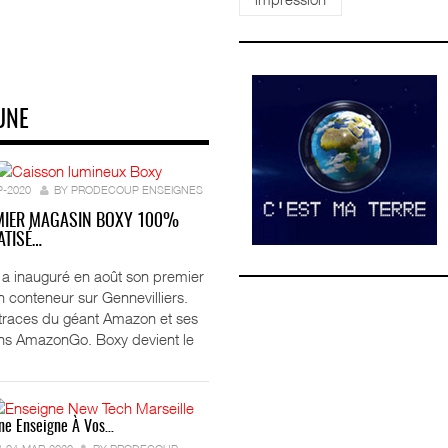
UNE
P-2020
BY PRODECOUP ENSEIGNES
MIER MAGASIN BOXY 100%
TISÉ…
ft a inauguré en août son premier
 conteneur sur Gennevilliers.
 traces du géant Amazon et ses
ns AmazonGo. Boxy devient le
ne Enseigne À Vos…