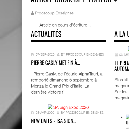
ARTICLE CHOIX DE L'ÉDITEUR 4
Prodecoup Enseignes
Article en cours d'écriture ..
ACTUALITÉS
A LA 
07-SEP-2020
BY PRODECOUP ENSEIGNES
03-SE
PIERRE GASLY MET FIN À…
LE PRE
AUTOMA
Pierre Gasly, de l’écurie AlphaTauri, a
Storeli
remporté dimanche 6 septembre à
magasin
Monza le Grand Prix d’Italie. La
Sur les
dernière victoire f
magasi
25-AVR-2020
BY PRODECOUP ENSEIGNES
NEW DATES - ISA SIGN…
U