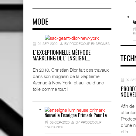
E
MODE
A
E
04-SEP-2020
BY PRODECOUP ENSEIGNES
L'EXCEPTIONNELLE MÉTHODE
TECH
MARKETING DE L'ENSEIGNE…
En 2010, Christian Dior fait des travaux
dans son magasin de la Septième
09-SE
Avenue à New York, et au lieu d'une
toile comme tout l
PRODEC
NOUVEL
Afin de
attentes
Nouvelle Enseigne Primark Pour Le…
Prodeco
02-SEP-2020
BY PRODECOUP
d'une n
ENSEIGNES
effe