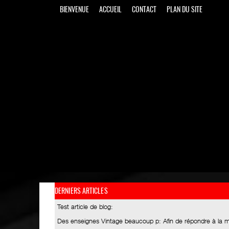
BIENVENUE
ACCUEIL
CONTACT
PLAN DU SITE
DERNIERS ARTICLES
Test article de blog
:
Des enseignes Vintage beaucoup p
: Afin de répondre à la 