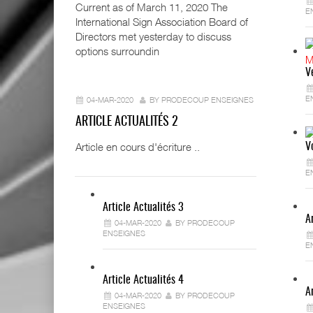
Current as of March 11, 2020 The
E
International Sign Association Board of
Directors met yesterday to discuss
options surroundin
V
E
04-MAR-2020
BY PRODECOUP ENSEIGNES
ARTICLE ACTUALITÉS 2
Article en cours d'écriture ..
V
E
Article Actualités 3
A
04-MAR-2020
BY PRODECOUP
ENSEIGNES
E
Article Actualités 4
A
04-MAR-2020
BY PRODECOUP
ENSEIGNES