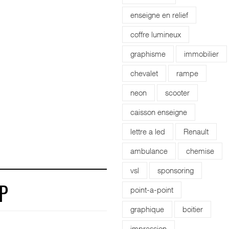
enseigne en relief
coffre lumineux
graphisme
immobilier
chevalet
rampe
neon
scooter
caisson enseigne
lettre a led
Renault
ambulance
chemise
vsl
sponsoring
point-a-point
P
graphique
boitier
impression