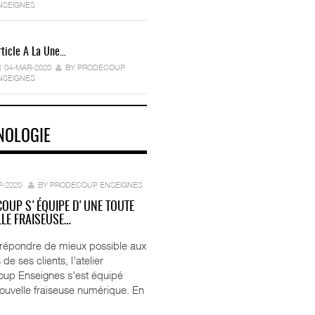
NSEIGNES
rticle A La Une…
04-MAR-2020
BY PRODECOUP
NSEIGNES
NOLOGIE
P-2020
BY PRODECOUP ENSEIGNES
OUP S'ÉQUIPE D'UNE TOUTE
LE FRAISEUSE…
 répondre de mieux possible aux
 de ses clients, l’atelier
up Enseignes s'est équipé
ouvelle fraiseuse numérique. En