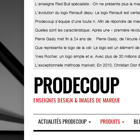
L'enseigne Red Bull spécialiste
: On ne présente plus la ma
L'évolution du logo Renault depu
: Le logo Renault est certa
Prodecoup s'équipe d'une toute n
: Afin de répondre de mieu
Quelles sont les caractéristique
: Après une « première révolut
Pierre Gasly met fin à 24 ans de
: Pierre Gasly, de l’écurie
Que représente le logo de la cél
: Le logo est un élément de
Yves Rocher, un logo simple et e
: Avec plus de 30 millions
L'exceptionnelle méthode marketi
: En 2010, Christian Dior 
PRODECOUP
ENSEIGNES DESIGN & IMAGES DE MARQUE
ACTUALITÉS PRODECOUP
PRODUITS
BL