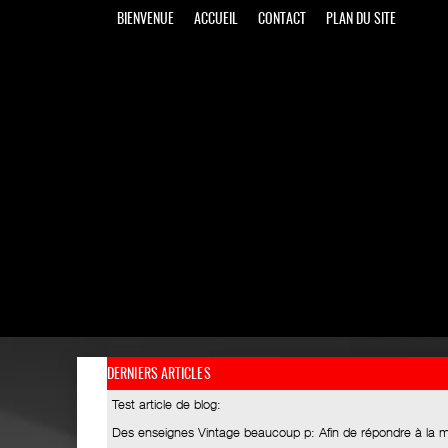
BIENVENUE
ACCUEIL
CONTACT
PLAN DU SITE
DERNIERS ARTICLES
Test article de blog
:
Des enseignes Vintage beaucoup p
: Afin de répondre à la 