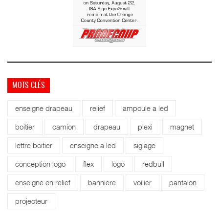
MOTS CLÉS
enseigne drapeau
relief
ampoule a led
boitier
camion
drapeau
plexi
magnet
lettre boitier
enseigne a led
siglage
conception logo
flex
logo
redbull
enseigne en relief
banniere
voilier
pantalon
projecteur