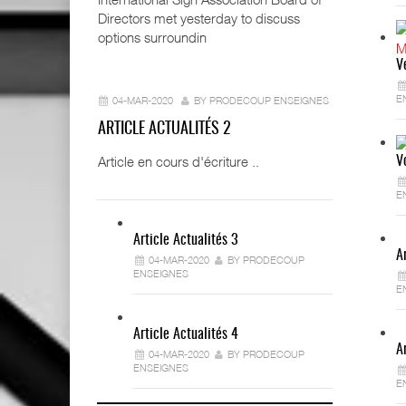
Directors met yesterday to discuss
options surroundin
V
E
04-MAR-2020
BY PRODECOUP ENSEIGNES
ARTICLE ACTUALITÉS 2
Article en cours d'écriture ..
V
E
Article Actualités 3
A
04-MAR-2020
BY PRODECOUP
ENSEIGNES
E
Article Actualités 4
A
04-MAR-2020
BY PRODECOUP
ENSEIGNES
E