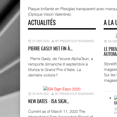
Plaque brillante en Plexiglas transparent avec marqu
(Optique Vision Valentine).
ACTUALITÉS
A LA 
07-SEP-2020
BY PRODECOUP ENSEIGNES
03-SE
PIERRE GASLY MET FIN À…
LE PRE
AUTOMA
Pierre Gasly, de l’écurie AlphaTauri, a
Storeli
remporté dimanche 6 septembre à
magasin
Monza le Grand Prix d’Italie. La
Sur les
dernière victoire f
magasi
25-AVR-2020
BY PRODECOUP ENSEIGNES
NEW DATES - ISA SIGN…
U
Current as of March 11, 2020 The
E
International Sign Association Board of