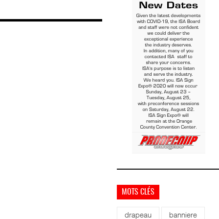
MOTS CLÉS
drapeau
banniere