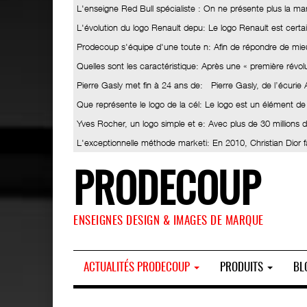
L'enseigne Red Bull spécialiste
: On ne présente plus la ma
L'évolution du logo Renault depu
: Le logo Renault est certa
Prodecoup s'équipe d'une toute n
: Afin de répondre de mieu
Quelles sont les caractéristique
: Après une « première révolut
Pierre Gasly met fin à 24 ans de
: Pierre Gasly, de l’écurie
Que représente le logo de la cél
: Le logo est un élément de
Yves Rocher, un logo simple et e
: Avec plus de 30 millions
L'exceptionnelle méthode marketi
: En 2010, Christian Dior 
PRODECOUP
ENSEIGNES DESIGN & IMAGES DE MARQUE
ACTUALITÉS PRODECOUP
PRODUITS
BL