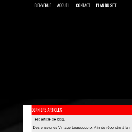
BIENVENUE
ACCUEIL
CONTACT
PLAN DU SITE
DERNIERS ARTICLES
Test article de blog
:
Des enseignes Vintage beaucoup p
: Afin de répondre à la 