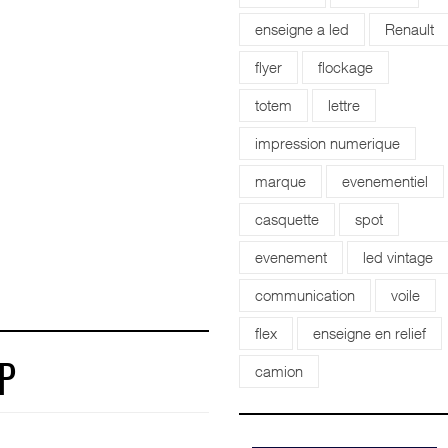
enseigne a led
Renault
flyer
flockage
totem
lettre
impression numerique
marque
evenementiel
casquette
spot
evenement
led vintage
communication
voile
flex
enseigne en relief
camion
P