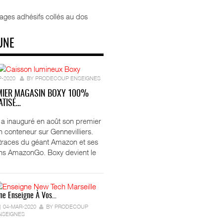
ages adhésifs collés au dos
UNE
P-2020
BY PRODECOUP ENSEIGNES
MIER MAGASIN BOXY 100%
TISÉ…
ft a inauguré en août son premier
 conteneur sur Gennevilliers.
 traces du géant Amazon et ses
ns AmazonGo. Boxy devient le
ne Enseigne À Vos…
04-MAR-2020
BY PRODECOUP
NSEIGNES