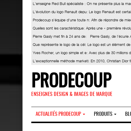
L'enseigne Red Bull spécialiste
: On ne présente plus la ma
L'évolution du logo Renault depu
: Le logo Renault est certa
Prodecoup s'équipe d'une toute n
: Afin de répondre de mieu
Quelles sont les caractéristique
: Après une « première révolut
Pierre Gasly met fin à 24 ans de
: Pierre Gasly, de l’écurie
Que représente le logo de la cél
: Le logo est un élément de
Yves Rocher, un logo simple et e
: Avec plus de 30 millions
L'exceptionnelle méthode marketi
: En 2010, Christian Dior 
PRODECOUP
ENSEIGNES DESIGN & IMAGES DE MARQUE
ACTUALITÉS PRODECOUP
PRODUITS
BL