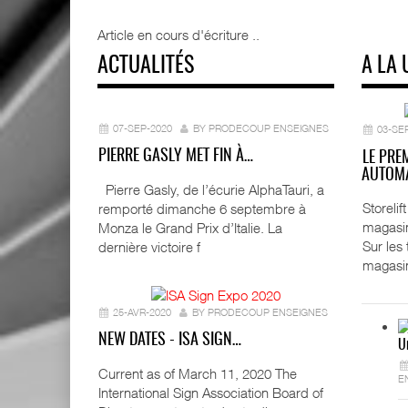
Article en cours d'écriture ..
ACTUALITÉS
A LA 
07-SEP-2020
BY PRODECOUP ENSEIGNES
03-SE
PIERRE GASLY MET FIN À…
LE PRE
AUTOMA
Pierre Gasly, de l’écurie AlphaTauri, a
Storeli
remporté dimanche 6 septembre à
magasin
Monza le Grand Prix d’Italie. La
Sur les
dernière victoire f
magasi
25-AVR-2020
BY PRODECOUP ENSEIGNES
NEW DATES - ISA SIGN…
U
Current as of March 11, 2020 The
E
International Sign Association Board of