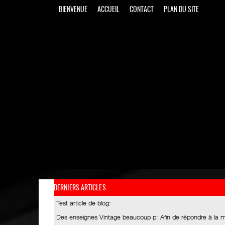
BIENVENUE
ACCUEIL
CONTACT
PLAN DU SITE
DERNIERS ARTICLES
Test article de blog
:
Des enseignes Vintage beaucoup p
: Afin de répondre à la 