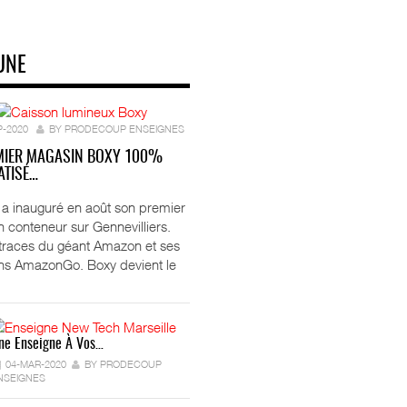
UNE
P-2020
BY PRODECOUP ENSEIGNES
MIER MAGASIN BOXY 100%
TISÉ…
ft a inauguré en août son premier
 conteneur sur Gennevilliers.
 traces du géant Amazon et ses
ns AmazonGo. Boxy devient le
ne Enseigne À Vos…
04-MAR-2020
BY PRODECOUP
NSEIGNES