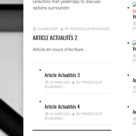
Directors met yesterday to discuss
options surroundin
V
E
04-MAR-2020
BY PRODECOUP ENSEIGNES
ARTICLE ACTUALITÉS 2
Article en cours d'écriture ..
V
E
Article Actualités 3
A
04-MAR-2020
BY PRODECOUP
ENSEIGNES
E
Article Actualités 4
A
04-MAR-2020
BY PRODECOUP
ENSEIGNES
E