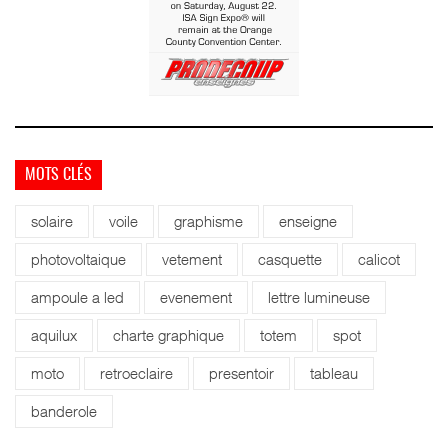
MOTS CLÉS
solaire
voile
graphisme
enseigne
photovoltaique
vetement
casquette
calicot
ampoule a led
evenement
lettre lumineuse
aquilux
charte graphique
totem
spot
moto
retroeclaire
presentoir
tableau
banderole