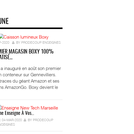
UNE
P-2020
BY PRODECOUP ENSEIGNES
MIER MAGASIN BOXY 100%
TISÉ…
ft a inauguré en août son premier
 conteneur sur Gennevilliers.
 traces du géant Amazon et ses
ns AmazonGo. Boxy devient le
ne Enseigne À Vos…
04-MAR-2020
BY PRODECOUP
NSEIGNES