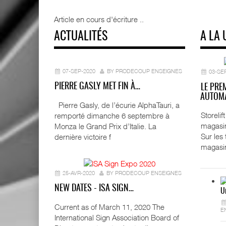
Article en cours d'écriture ..
ACTUALITÉS
A LA 
07-SEP-2020
BY PRODECOUP ENSEIGNES
03-SE
PIERRE GASLY MET FIN À…
LE PRE
AUTOMA
Pierre Gasly, de l’écurie AlphaTauri, a
Storeli
remporté dimanche 6 septembre à
magasin
Monza le Grand Prix d’Italie. La
Sur les
dernière victoire f
magasi
25-AVR-2020
BY PRODECOUP ENSEIGNES
NEW DATES - ISA SIGN…
U
Current as of March 11, 2020 The
E
International Sign Association Board of