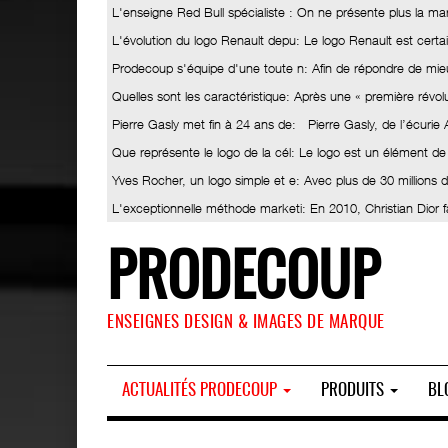
L'enseigne Red Bull spécialiste
: On ne présente plus la ma
L'évolution du logo Renault depu
: Le logo Renault est certa
Prodecoup s'équipe d'une toute n
: Afin de répondre de mieu
Quelles sont les caractéristique
: Après une « première révolut
Pierre Gasly met fin à 24 ans de
: Pierre Gasly, de l’écurie
Que représente le logo de la cél
: Le logo est un élément de
Yves Rocher, un logo simple et e
: Avec plus de 30 millions
L'exceptionnelle méthode marketi
: En 2010, Christian Dior 
PRODECOUP
ENSEIGNES DESIGN & IMAGES DE MARQUE
ACTUALITÉS PRODECOUP
PRODUITS
BL