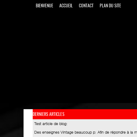
BIENVENUE
ACCUEIL
CONTACT
PLAN DU SITE
DERNIERS ARTICLES
Test article de blog
:
Des enseignes Vintage beaucoup p
: Afin de répondre à la 