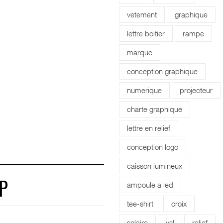
vetement
graphique
lettre boitier
rampe
marque
conception graphique
numerique
projecteur
charte graphique
lettre en relief
conception logo
caisson lumineux
ampoule a led
P
tee-shirt
croix
solaire
vsl
relief