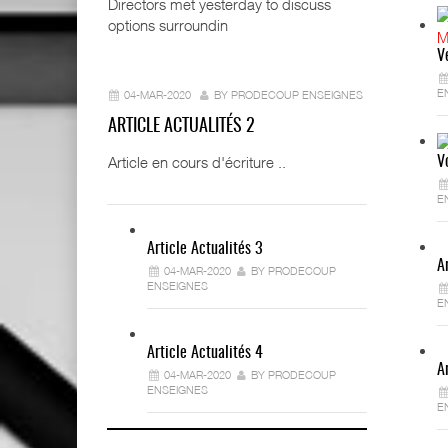
Directors met yesterday to discuss
options surroundin
V
E
04-MAR-2020
BY PRODECOUP ENSEIGNES
ARTICLE ACTUALITÉS 2
Article en cours d'écriture ..
V
E
Article Actualités 3
A
04-MAR-2020
BY PRODECOUP
ENSEIGNES
E
Article Actualités 4
A
04-MAR-2020
BY PRODECOUP
ENSEIGNES
E