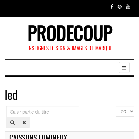
PRODECOUP
ENSEIGNES DESIGN & IMAGES DE MARQUE
led
Saisir
Affichage
partie
#
du
titre
CAISSONS LUMINEUX