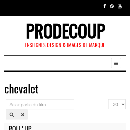
PRODECOUP
ENSEIGNES DESIGN & IMAGES DE MARQUE
chevalet
Saisir
Affichage
partie
#
du
titre
ROLL'UP