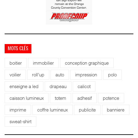
MOTS CLÉS
boitier
immobilier
conception graphique
voilier
roll'up
auto
impression
polo
enseigne a led
drapeau
calicot
caisson lumineux
totem
adhesif
potence
imprime
coffre lumineux
publicite
banniere
sweat-shirt