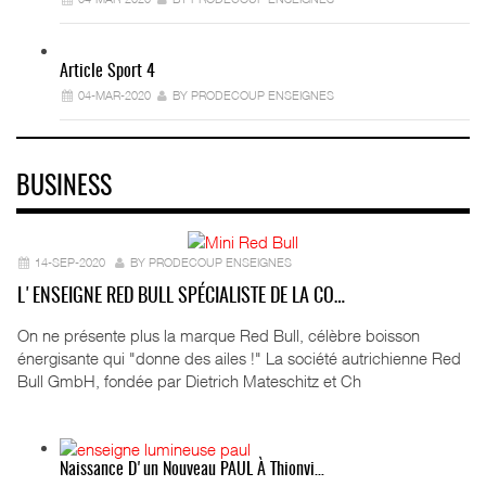
Article Sport 4
04-MAR-2020
BY PRODECOUP ENSEIGNES
BUSINESS
14-SEP-2020
BY PRODECOUP ENSEIGNES
L'ENSEIGNE RED BULL SPÉCIALISTE DE LA CO…
On ne présente plus la marque Red Bull, célèbre boisson
énergisante qui "donne des ailes !" La société autrichienne Red
Bull GmbH, fondée par Dietrich Mateschitz et Ch
Naissance D'un Nouveau PAUL À Thionvi…