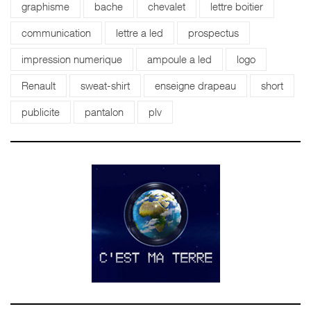
graphisme
bache
chevalet
lettre boitier
communication
lettre a led
prospectus
impression numerique
ampoule a led
logo
Renault
sweat-shirt
enseigne drapeau
short
publicite
pantalon
plv