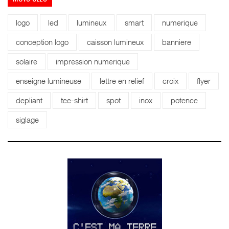
logo
led
lumineux
smart
numerique
conception logo
caisson lumineux
banniere
solaire
impression numerique
enseigne lumineuse
lettre en relief
croix
flyer
depliant
tee-shirt
spot
inox
potence
siglage