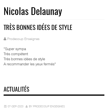
Nicolas Delaunay
TRÈS BONNES IDÉES DE STYLE
Prodecoup Enseignes
"Super sympa
Très compétent
Très bonnes idées de style
A recommander les yeux fermés"
ACTUALITÉS
07-SEP-2020
BY PRODECOUP ENSEIGNES