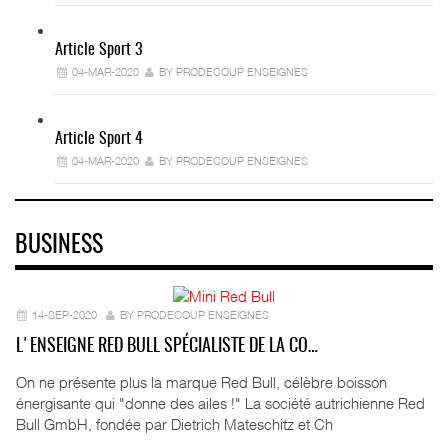
Article Sport 3
04-MAR-2020
BY PRODECOUP ENSEIGNES
Article Sport 4
04-MAR-2020
BY PRODECOUP ENSEIGNES
BUSINESS
14-SEP-2020
BY PRODECOUP ENSEIGNES
L'ENSEIGNE RED BULL SPÉCIALISTE DE LA CO…
On ne présente plus la marque Red Bull, célèbre boisson
énergisante qui "donne des ailes !" La société autrichienne Red
Bull GmbH, fondée par Dietrich Mateschitz et Ch