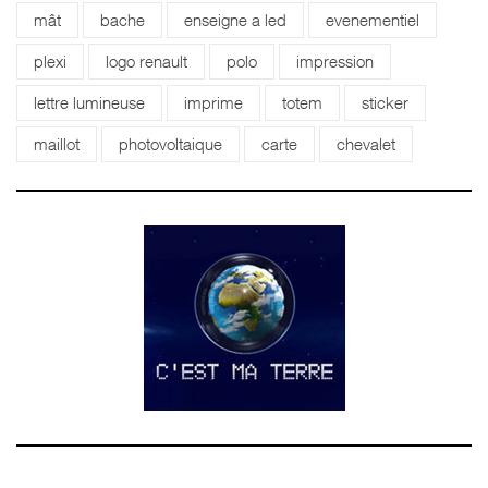
mât
bache
enseigne a led
evenementiel
plexi
logo renault
polo
impression
lettre lumineuse
imprime
totem
sticker
maillot
photovoltaique
carte
chevalet