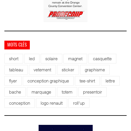
MOTS CLÉS
short
led
solaire
magnet
casquette
tableau
vetement
sticker
graphisme
flyer
conception graphique
tee-shirt
lettre
bache
marquage
totem
presentoir
conception
logo renault
roll'up