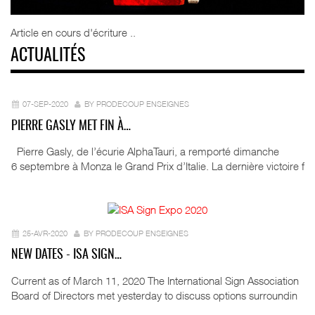
Article en cours d'écriture ..
ACTUALITÉS
07-SEP-2020
BY PRODECOUP ENSEIGNES
PIERRE GASLY MET FIN À…
Pierre Gasly, de l’écurie AlphaTauri, a remporté dimanche
6 septembre à Monza le Grand Prix d’Italie. La dernière victoire f
25-AVR-2020
BY PRODECOUP ENSEIGNES
NEW DATES - ISA SIGN…
Current as of March 11, 2020 The International Sign Association
Board of Directors met yesterday to discuss options surroundin