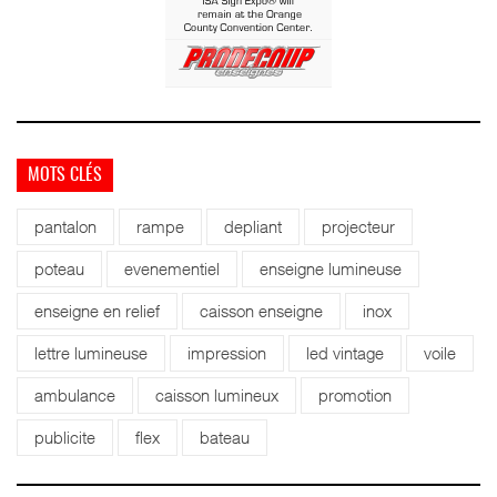
MOTS CLÉS
pantalon
rampe
depliant
projecteur
poteau
evenementiel
enseigne lumineuse
enseigne en relief
caisson enseigne
inox
lettre lumineuse
impression
led vintage
voile
ambulance
caisson lumineux
promotion
publicite
flex
bateau