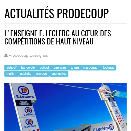
ACTUALITÉS PRODECOUP
L'ENSEIGNE E. LECLERC AU CŒUR DES
COMPÉTITIONS DE HAUT NIVEAU
Prodecoup Enseignes
adhesif
banderole
calicot
panneau
totem
marquage
flockage
maillot
publicite
marque
sponsoring