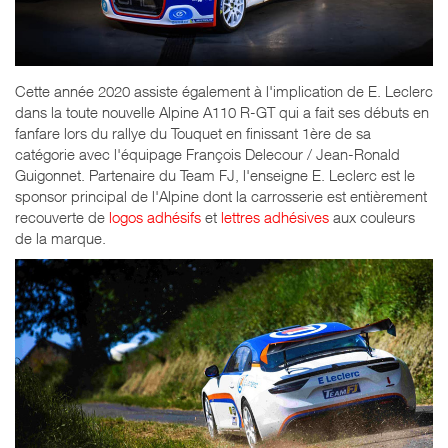
Cette année 2020 assiste également à l'implication de E. Leclerc
dans la toute nouvelle Alpine A110 R-GT qui a fait ses débuts en
fanfare lors du rallye du Touquet en finissant 1ère de sa
catégorie avec l'équipage François Delecour / Jean-Ronald
Guigonnet. Partenaire du Team FJ, l'enseigne E. Leclerc est le
sponsor principal de l'Alpine dont la carrosserie est entièrement
recouverte de
logos adhésifs
et
lettres adhésives
aux couleurs
de la marque.