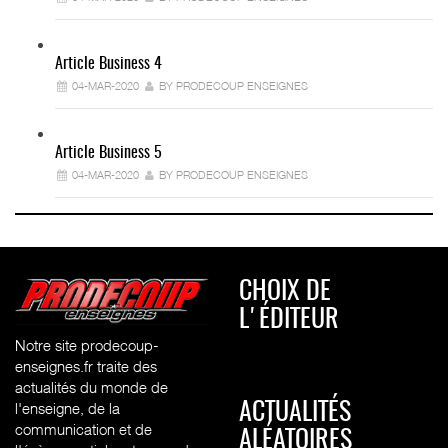
Article Business 4
04-MAR-2020
BY PRODECOUP ENSEIGNES
Article Business 5
04-MAR-2020
BY PRODECOUP ENSEIGNES
CHOIX DE
L'ÉDITEUR
Notre site prodecoup-
enseignes.fr traite des
actualités du monde de
l'enseigne, de la
ACTUALITÉS
communication et de
ALÉATOIRES