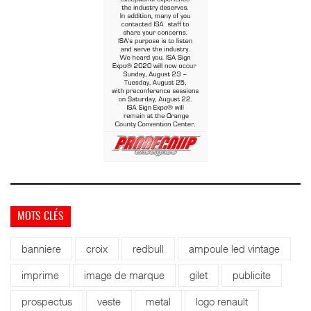
MOTS CLÉS
banniere
croix
redbull
ampoule led vintage
imprime
image de marque
gilet
publicite
prospectus
veste
metal
logo renault