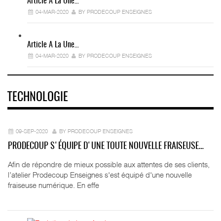
Article A La Une…
04-MAR-2020
BY PRODECOUP ENSEIGNES
Article A La Une…
04-MAR-2020
BY PRODECOUP ENSEIGNES
TECHNOLOGIE
09-SEP-2020
BY PRODECOUP ENSEIGNES
PRODECOUP S'ÉQUIPE D'UNE TOUTE NOUVELLE FRAISEUSE…
Afin de répondre de mieux possible aux attentes de ses clients,
l’atelier Prodecoup Enseignes s'est équipé d'une nouvelle
fraiseuse numérique. En effe