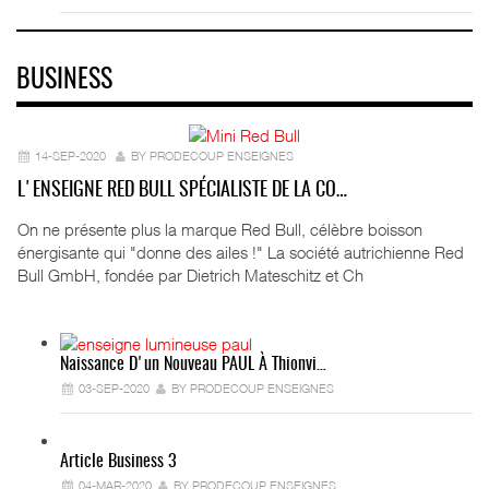
BUSINESS
14-SEP-2020
BY PRODECOUP ENSEIGNES
L'ENSEIGNE RED BULL SPÉCIALISTE DE LA CO…
On ne présente plus la marque Red Bull, célèbre boisson
énergisante qui "donne des ailes !" La société autrichienne Red
Bull GmbH, fondée par Dietrich Mateschitz et Ch
Naissance D'un Nouveau PAUL À Thionvi…
03-SEP-2020
BY PRODECOUP ENSEIGNES
Article Business 3
04-MAR-2020
BY PRODECOUP ENSEIGNES