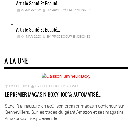
Article Santé Et Beauté…
04-MAR-2020
BY PRODECOUP ENSEIGNES
Article Santé Et Beauté…
04-MAR-2020
BY PRODECOUP ENSEIGNES
A LA UNE
03-SEP-2020
BY PRODECOUP ENSEIGNES
LE PREMIER MAGASIN BOXY 100% AUTOMATISÉ…
Storelift a inauguré en août son premier magasin conteneur sur
Gennevilliers. Sur les traces du géant Amazon et ses magasins
AmazonGo. Boxy devient le