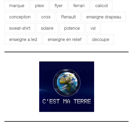
marque
plexi
flyer
ferrari
calicot
conception
croix
Renault
enseigne drapeau
sweat-shirt
solaire
potence
vsl
enseigne a led
enseigne en relief
decoupe