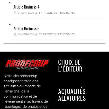
Article Business 4
04-MAR-2020
BY PRODECOUP ENSEIGNES
Article Business 5
04-MAR-2020
BY PRODECOUP ENSEIGNES
CHOIX DE
L'ÉDITEUR
Notre site prodecoup-
enseignes.fr traite des
actualités du monde de
l'enseigne, de la
ACTUALITÉS
communication et de
ALÉATOIRES
l'évènementiel au travers de
reportages, de photos et de