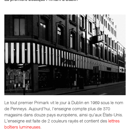
Le tout premier Primark vit le jour à Dublin en 1969 sous le nom
de Penneys. Aujourd'hui, l'enseigne compte plus de 370
magasins dans douze pays européens, ainsi qu'aux États-Unis.
L'enseigne est faite de 2 couleurs rayés et contient des
lettres
boîtiers lumineuses
.