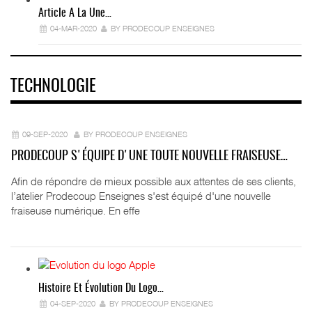
Article A La Une…
04-MAR-2020
BY PRODECOUP ENSEIGNES
TECHNOLOGIE
09-SEP-2020
BY PRODECOUP ENSEIGNES
PRODECOUP S'ÉQUIPE D'UNE TOUTE NOUVELLE FRAISEUSE…
Afin de répondre de mieux possible aux attentes de ses clients,
l’atelier Prodecoup Enseignes s'est équipé d'une nouvelle
fraiseuse numérique. En effe
Histoire Et Évolution Du Logo…
04-SEP-2020
BY PRODECOUP ENSEIGNES