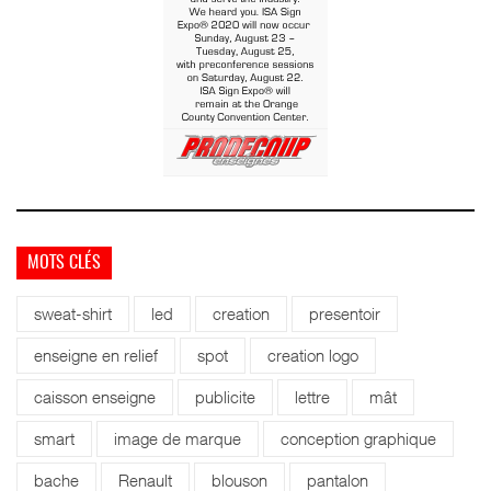
MOTS CLÉS
sweat-shirt
led
creation
presentoir
enseigne en relief
spot
creation logo
caisson enseigne
publicite
lettre
mât
smart
image de marque
conception graphique
bache
Renault
blouson
pantalon