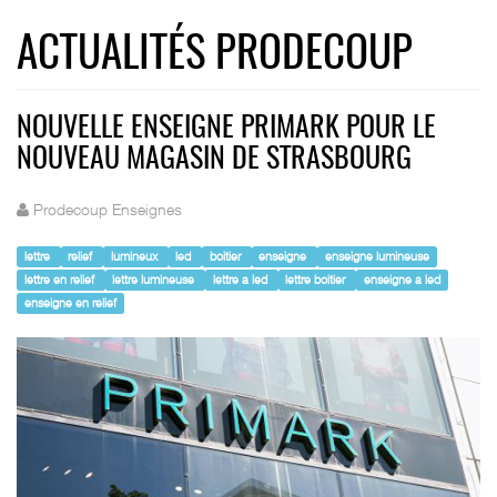
ACTUALITÉS PRODECOUP
NOUVELLE ENSEIGNE PRIMARK POUR LE
NOUVEAU MAGASIN DE STRASBOURG
Prodecoup Enseignes
lettre
relief
lumineux
led
boitier
enseigne
enseigne lumineuse
lettre en relief
lettre lumineuse
lettre a led
lettre boitier
enseigne a led
enseigne en relief