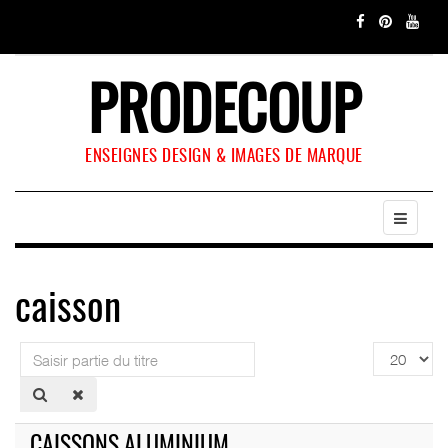
PRODECOUP
ENSEIGNES DESIGN & IMAGES DE MARQUE
caisson
Saisir
Affichage
partie
#
du
titre
CAISSONS ALUMINIUM