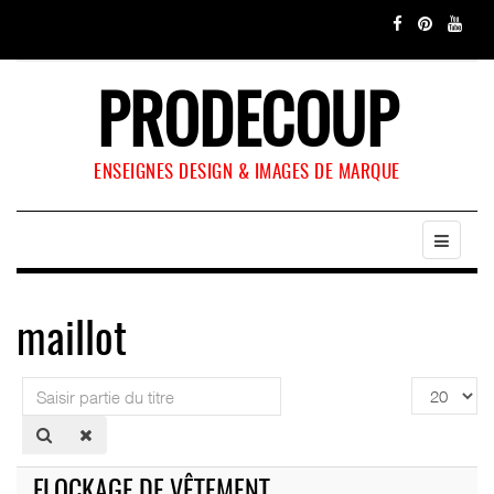
PRODECOUP
ENSEIGNES DESIGN & IMAGES DE MARQUE
maillot
Saisir
Affichage
partie
#
du
titre
FLOCKAGE DE VÊTEMENT