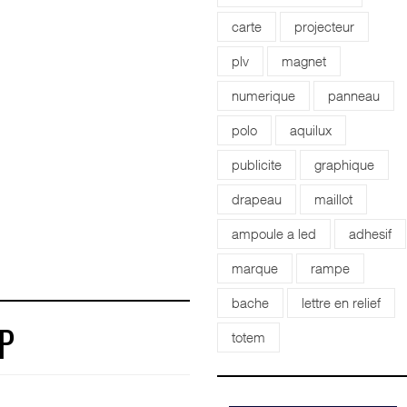
carte
projecteur
plv
magnet
numerique
panneau
polo
aquilux
publicite
graphique
drapeau
maillot
ampoule a led
adhesif
marque
rampe
bache
lettre en relief
totem
P