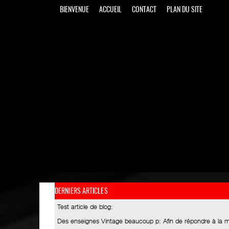
BIENVENUE
ACCUEIL
CONTACT
PLAN DU SITE
DERNIERS ARTICLES
Test article de blog
:
Des enseignes Vintage beaucoup p
: Afin de répondre à la 