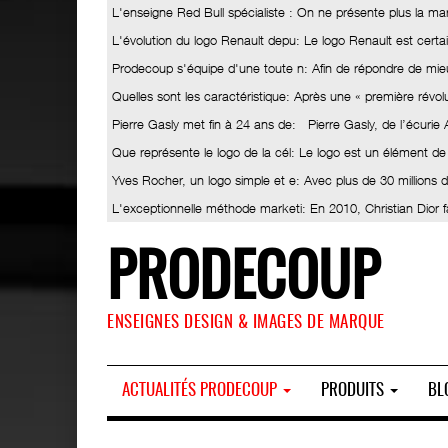
L'enseigne Red Bull spécialiste
: On ne présente plus la ma
L'évolution du logo Renault depu
: Le logo Renault est certa
Prodecoup s'équipe d'une toute n
: Afin de répondre de mieu
Quelles sont les caractéristique
: Après une « première révolut
Pierre Gasly met fin à 24 ans de
: Pierre Gasly, de l’écurie
Que représente le logo de la cél
: Le logo est un élément de
Yves Rocher, un logo simple et e
: Avec plus de 30 millions
L'exceptionnelle méthode marketi
: En 2010, Christian Dior 
PRODECOUP
ENSEIGNES DESIGN & IMAGES DE MARQUE
ACTUALITÉS PRODECOUP
PRODUITS
BL