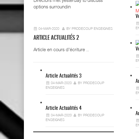
Directors met yesterday to discuss
options surroundin
V
E
04-MAR-2020
BY PRODECOUP ENSEIGNES
ARTICLE ACTUALITÉS 2
Article en cours d'écriture ..
V
E
Article Actualités 3
A
04-MAR-2020
BY PRODECOUP
ENSEIGNES
E
Article Actualités 4
A
04-MAR-2020
BY PRODECOUP
ENSEIGNES
E