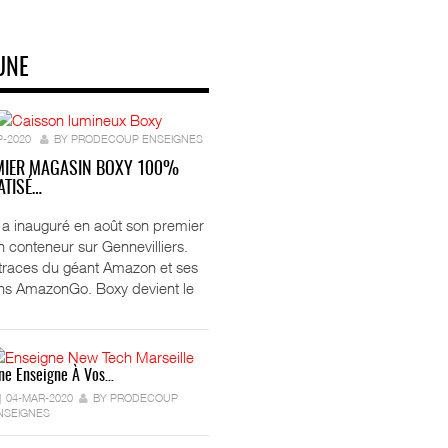
UNE
P-2020
BY PRODECOUP ENSEIGNES
MIER MAGASIN BOXY 100%
TISÉ…
ft a inauguré en août son premier
 conteneur sur Gennevilliers.
 traces du géant Amazon et ses
ns AmazonGo. Boxy devient le
ne Enseigne À Vos…
04-MAR-2020
BY PRODECOUP
NSEIGNES