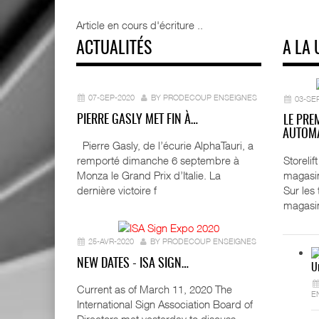
Article en cours d'écriture ..
ACTUALITÉS
A LA 
07-SEP-2020
BY PRODECOUP ENSEIGNES
03-SE
PIERRE GASLY MET FIN À…
LE PRE
AUTOMA
Pierre Gasly, de l’écurie AlphaTauri, a
Storeli
remporté dimanche 6 septembre à
magasin
Monza le Grand Prix d’Italie. La
Sur les
dernière victoire f
magasi
25-AVR-2020
BY PRODECOUP ENSEIGNES
NEW DATES - ISA SIGN…
U
Current as of March 11, 2020 The
E
International Sign Association Board of