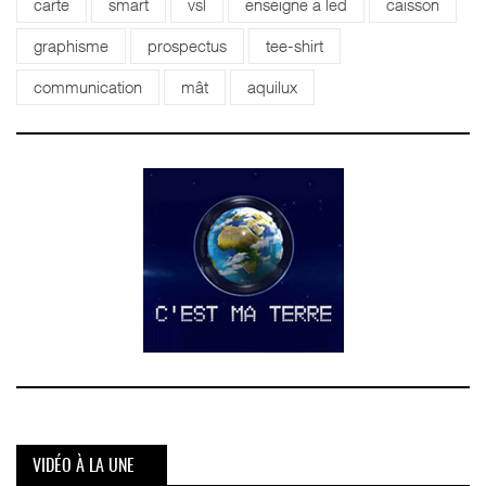
carte
smart
vsl
enseigne a led
caisson
graphisme
prospectus
tee-shirt
communication
mât
aquilux
VIDÉO À LA UNE