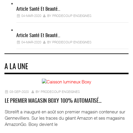
Article Santé Et Beauté…
04-MAR-2020
BY PRODECOUP ENSEIGNES
Article Santé Et Beauté…
04-MAR-2020
BY PRODECOUP ENSEIGNES
A LA UNE
03-SEP-2020
BY PRODECOUP ENSEIGNES
LE PREMIER MAGASIN BOXY 100% AUTOMATISÉ…
Storelift a inauguré en août son premier magasin conteneur sur
Gennevilliers. Sur les traces du géant Amazon et ses magasins
AmazonGo. Boxy devient le