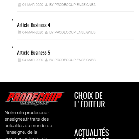
04-MAR-2020
BY PRODECOUP ENSEIGNES
Article Business 4
04-MAR-2020
BY PRODECOUP ENSEIGNES
Article Business 5
04-MAR-2020
BY PRODECOUP ENSEIGNES
CHOIX DE
L'ÉDITEUR
Notre site prodecoup-
enseignes.fr traite des
actualités du monde de
l'enseigne, de la
ACTUALITÉS
communication et de