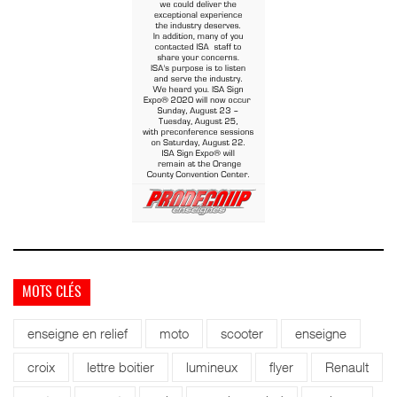
MOTS CLÉS
enseigne en relief
moto
scooter
enseigne
croix
lettre boitier
lumineux
flyer
Renault