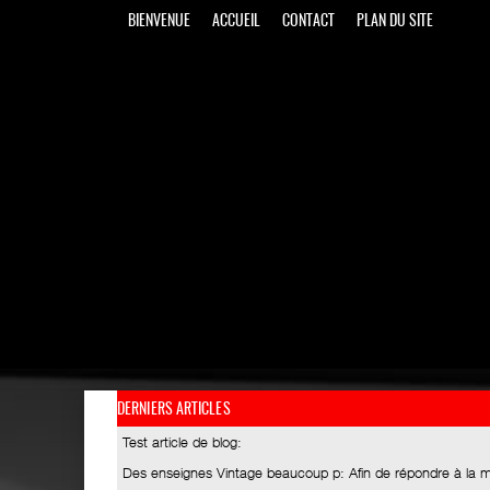
BIENVENUE
ACCUEIL
CONTACT
PLAN DU SITE
DERNIERS ARTICLES
Test article de blog
:
Des enseignes Vintage beaucoup p
: Afin de répondre à la 