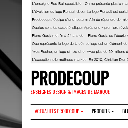
L'enseigne Red Bull spécialiste
: On ne présente plus la ma
L'évolution du logo Renault depu
: Le logo Renault est certa
Prodecoup s'équipe d'une toute n
: Afin de répondre de mieu
Quelles sont les caractéristique
: Après une « première révolut
Pierre Gasly met fin à 24 ans de
: Pierre Gasly, de l’écurie
Que représente le logo de la cél
: Le logo est un élément de
Yves Rocher, un logo simple et e
: Avec plus de 30 millions
L'exceptionnelle méthode marketi
: En 2010, Christian Dior 
PRODECOUP
ENSEIGNES DESIGN & IMAGES DE MARQUE
ACTUALITÉS PRODECOUP
PRODUITS
BL