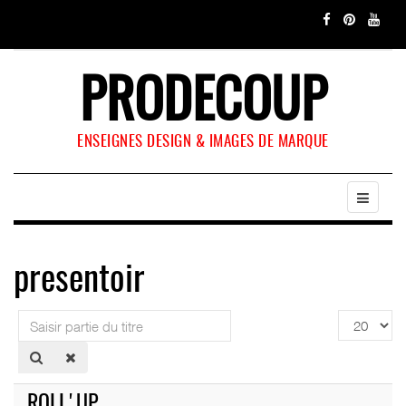
PRODECOUP
ENSEIGNES DESIGN & IMAGES DE MARQUE
presentoir
Saisir
Affichage
partie
#
du
titre
ROLL'UP