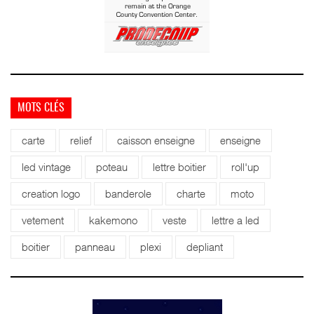
MOTS CLÉS
carte
relief
caisson enseigne
enseigne
led vintage
poteau
lettre boitier
roll'up
creation logo
banderole
charte
moto
vetement
kakemono
veste
lettre a led
boitier
panneau
plexi
depliant