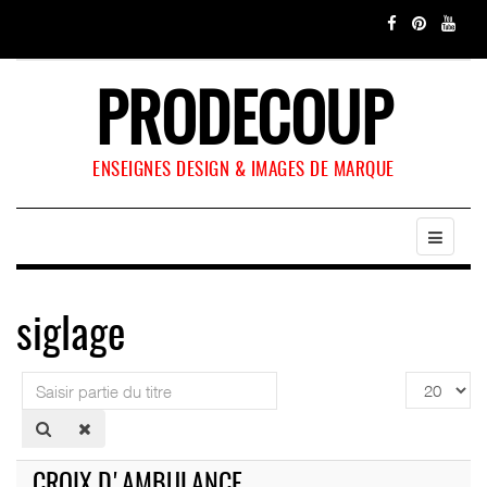
PRODECOUP
ENSEIGNES DESIGN & IMAGES DE MARQUE
siglage
Saisir
Affichage
partie
#
du
titre
CROIX D'AMBULANCE