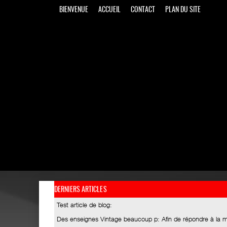
BIENVENUE
ACCUEIL
CONTACT
PLAN DU SITE
DERNIERS ARTICLES
Test article de blog
:
Des enseignes Vintage beaucoup p
: Afin de répondre à la 