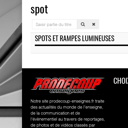
spot
Saisir
partie
du
SPOTS ET RAMPES LUMINEUSES
titre
CHOI
Notre site prodecoup-enseignes.fr traite
des actualités du monde de l'enseigne,
de la communication et de
l'évènementiel au travers de reportages,
de photos et de vidéos classés par