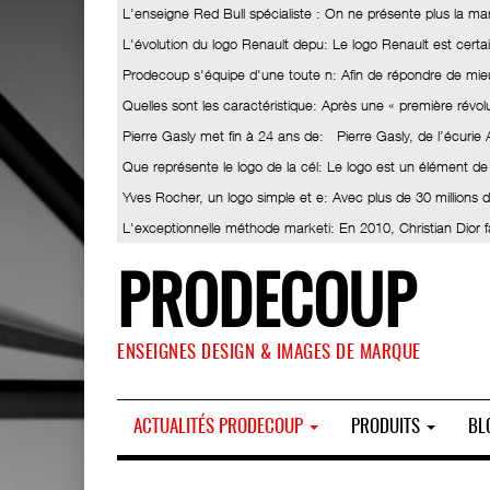
L'enseigne Red Bull spécialiste
: On ne présente plus la ma
L'évolution du logo Renault depu
: Le logo Renault est certa
Prodecoup s'équipe d'une toute n
: Afin de répondre de mieu
Quelles sont les caractéristique
: Après une « première révolut
Pierre Gasly met fin à 24 ans de
: Pierre Gasly, de l’écurie
Que représente le logo de la cél
: Le logo est un élément de
Yves Rocher, un logo simple et e
: Avec plus de 30 millions
L'exceptionnelle méthode marketi
: En 2010, Christian Dior 
PRODECOUP
ENSEIGNES DESIGN & IMAGES DE MARQUE
ACTUALITÉS PRODECOUP
PRODUITS
BL