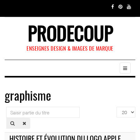
PRODECOUP
ENSEIGNES DESIGN & IMAGES DE MARQUE
graphisme
Saisir
Affichage
partie
#
du
titre
HISTOIRE ET ÉVOLUTION DU LOGO APPLE