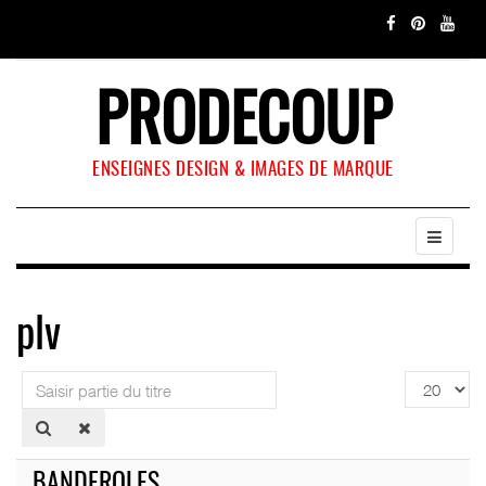
PRODECOUP
ENSEIGNES DESIGN & IMAGES DE MARQUE
plv
Saisir
Affichage
partie
#
du
titre
BANDEROLES