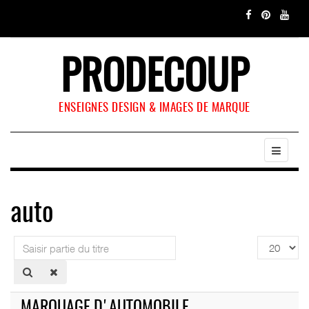
PRODECOUP
ENSEIGNES DESIGN & IMAGES DE MARQUE
auto
Saisir
Affichage
partie
#
du
titre
MARQUAGE D'AUTOMOBILE