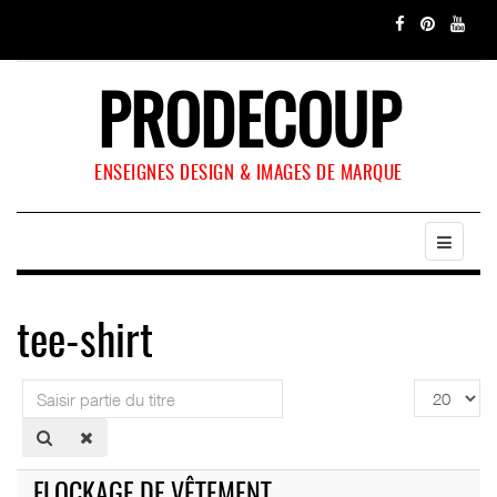
PRODECOUP
ENSEIGNES DESIGN & IMAGES DE MARQUE
tee-shirt
Saisir
Affichage
partie
#
du
titre
FLOCKAGE DE VÊTEMENT