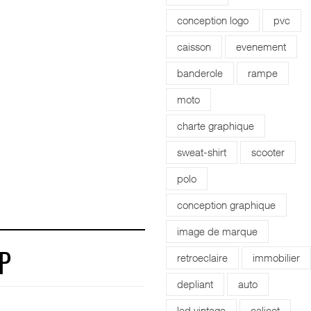
conception logo
pvc
caisson
evenement
banderole
rampe
moto
charte graphique
sweat-shirt
scooter
polo
conception graphique
image de marque
retroeclaire
immobilier
P
depliant
auto
led vintage
calicot