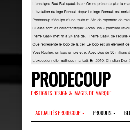
L'enseigne Red Bull spécialiste
: On ne présente plus la ma
L'évolution du logo Renault depu
: Le logo Renault est certa
Prodecoup s'équipe d'une toute n
: Afin de répondre de mieu
Quelles sont les caractéristique
: Après une « première révolut
Pierre Gasly met fin à 24 ans de
: Pierre Gasly, de l’écurie
Que représente le logo de la cél
: Le logo est un élément de
Yves Rocher, un logo simple et e
: Avec plus de 30 millions
L'exceptionnelle méthode marketi
: En 2010, Christian Dior 
PRODECOUP
ENSEIGNES DESIGN & IMAGES DE MARQUE
ACTUALITÉS PRODECOUP
PRODUITS
BL