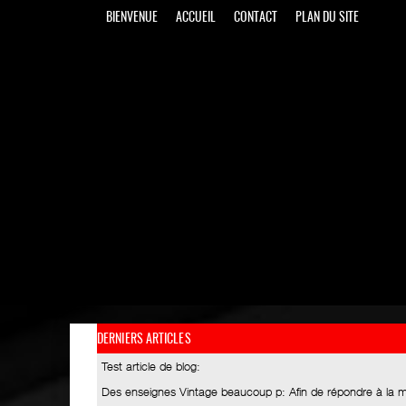
BIENVENUE
ACCUEIL
CONTACT
PLAN DU SITE
DERNIERS ARTICLES
Test article de blog
:
Des enseignes Vintage beaucoup p
: Afin de répondre à la 