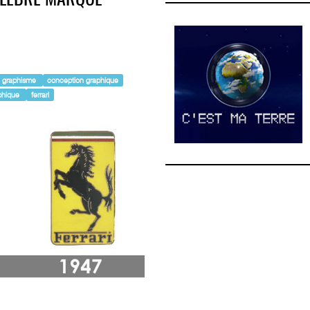
CÉLÈBRE MARQUE
graphisme
conception graphique
aphique
ferrari