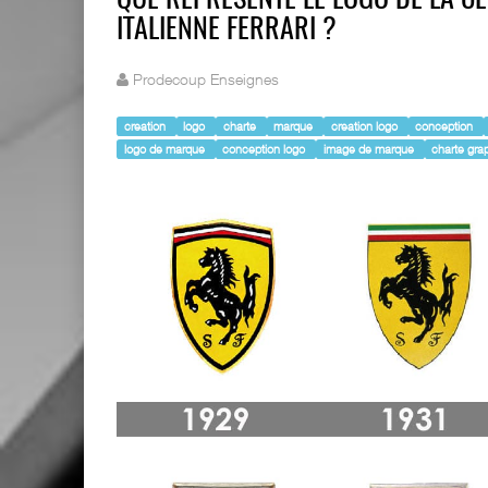
QUE REPRÉSENTE LE LOGO DE LA 
ITALIENNE FERRARI ?
Prodecoup Enseignes
creation
logo
charte
marque
creation logo
conception
logo de marque
conception logo
image de marque
charte gr