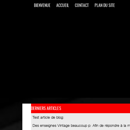
BIENVENUE
ACCUEIL
CONTACT
PLAN DU SITE
DERNIERS ARTICLES
Test article de blog
:
Des enseignes Vintage beaucoup p
: Afin de répondre à la 