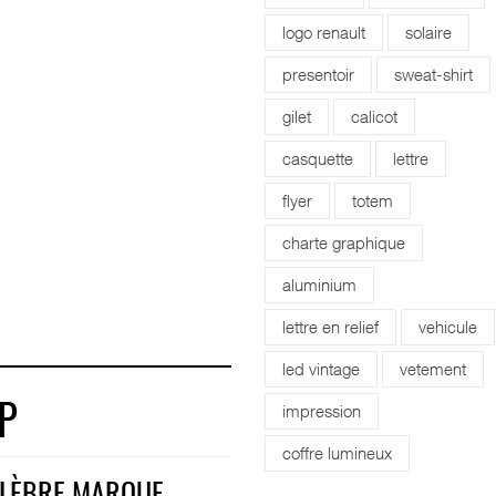
logo renault
solaire
presentoir
sweat-shirt
gilet
calicot
casquette
lettre
flyer
totem
charte graphique
aluminium
lettre en relief
vehicule
led vintage
vetement
impression
P
coffre lumineux