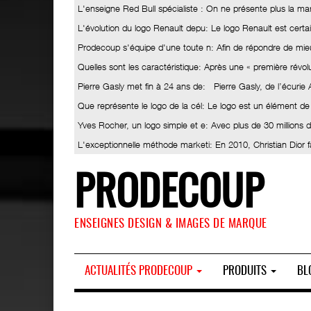
L'enseigne Red Bull spécialiste
: On ne présente plus la ma
L'évolution du logo Renault depu
: Le logo Renault est certa
Prodecoup s'équipe d'une toute n
: Afin de répondre de mieu
Quelles sont les caractéristique
: Après une « première révolut
Pierre Gasly met fin à 24 ans de
: Pierre Gasly, de l’écurie
Que représente le logo de la cél
: Le logo est un élément de
Yves Rocher, un logo simple et e
: Avec plus de 30 millions
L'exceptionnelle méthode marketi
: En 2010, Christian Dior 
PRODECOUP
ENSEIGNES DESIGN & IMAGES DE MARQUE
ACTUALITÉS PRODECOUP
PRODUITS
BL