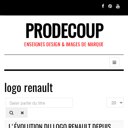
PRODECOUP
ENSEIGNES DESIGN & IMAGES DE MARQUE
logo renault
Saisir
Affichage
partie
#
du
titre
L'ÉVOLUTION DU LOGO RENAULT DEPUIS