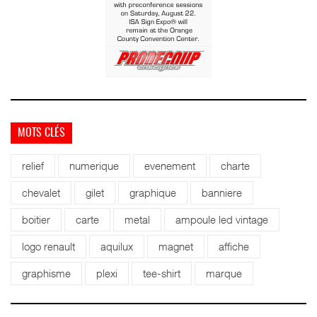
MOTS CLÉS
relief
numerique
evenement
charte
chevalet
gilet
graphique
banniere
boitier
carte
metal
ampoule led vintage
logo renault
aquilux
magnet
affiche
graphisme
plexi
tee-shirt
marque