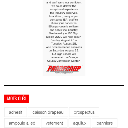
MOTS CLÉS
adhesif
caisson drapeau
prospectus
ampoule a led
vetement
aquilux
banniere