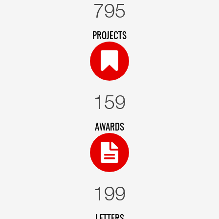
855
PROJECTS
171
AWARDS
214