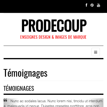
PRODECOUP
ENSEIGNES DESIGN & IMAGES DE MARQUE
Témoignages
TÉMOIGNAGES
Nunc ac sodales lacus. Nunc lorem nisi, tincidu ut interdum
a, malesuada id neque. Duisetes onesetes porttitore, eros non