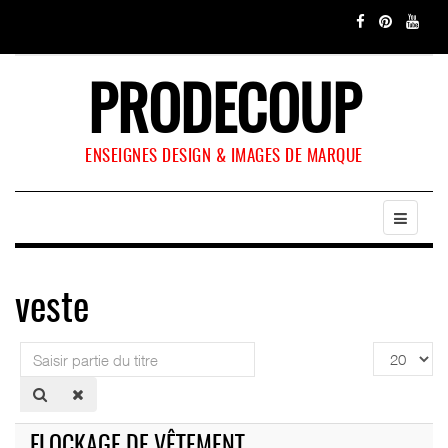
PRODECOUP
ENSEIGNES DESIGN & IMAGES DE MARQUE
veste
Saisir
Affichage
partie
#
du
titre
FLOCKAGE DE VÊTEMENT