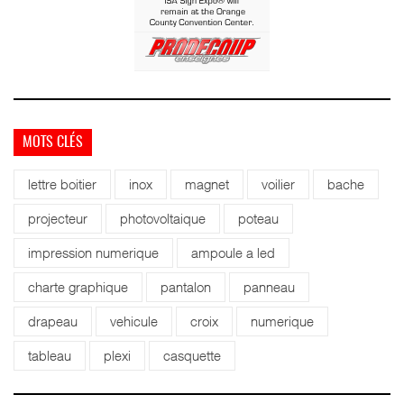
MOTS CLÉS
lettre boitier
inox
magnet
voilier
bache
projecteur
photovoltaique
poteau
impression numerique
ampoule a led
charte graphique
pantalon
panneau
drapeau
vehicule
croix
numerique
tableau
plexi
casquette