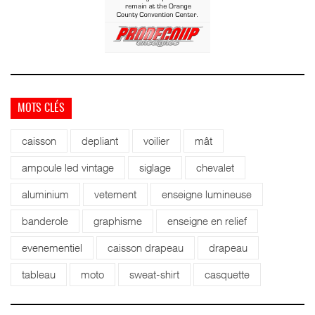
MOTS CLÉS
caisson
depliant
voilier
mât
ampoule led vintage
siglage
chevalet
aluminium
vetement
enseigne lumineuse
banderole
graphisme
enseigne en relief
evenementiel
caisson drapeau
drapeau
tableau
moto
sweat-shirt
casquette