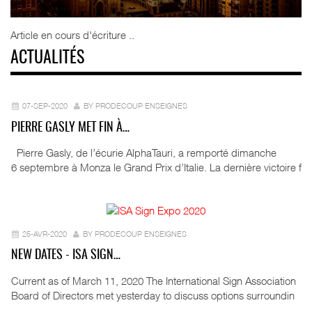
Article en cours d'écriture ..
ACTUALITÉS
07-SEP-2020
BY PRODECOUP ENSEIGNES
PIERRE GASLY MET FIN À…
Pierre Gasly, de l’écurie AlphaTauri, a remporté dimanche
6 septembre à Monza le Grand Prix d’Italie. La dernière victoire f
25-AVR-2020
BY PRODECOUP ENSEIGNES
NEW DATES - ISA SIGN…
Current as of March 11, 2020 The International Sign Association
Board of Directors met yesterday to discuss options surroundin