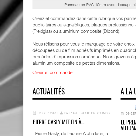
Panneau en PVC 10mm avec découpe et 
Créez et commandez dans cette rubrique vos pann
publicitaires ou signalétiques, plaques profession
(Plexiglas) ou aluminium composite (Dibond).
Nous rélisons pour vous le marquage de votre choix
découpées ou de film adhésifs imprimés en quadrich
procédés d'impression numérique. Nous gravons ég
aluminium composite de petites dimensions.
Créer et commander
ACTUALITÉS
A LA 
07-SEP-2020
BY PRODECOUP ENSEIGNES
03-SE
PIERRE GASLY MET FIN À…
LE PRE
AUTOMA
Pierre Gasly, de l’écurie AlphaTauri, a