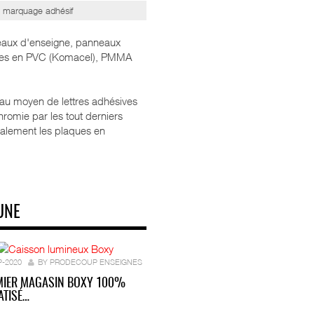
marquage adhésif
eaux d'enseigne, panneaux
nelles en PVC (Komacel), PMMA
 au moyen de lettres adhésives
romie par les tout derniers
alement les plaques en
UNE
P-2020
BY PRODECOUP ENSEIGNES
MIER MAGASIN BOXY 100%
TISÉ…