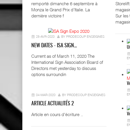
Storeli
remporté dimanche 6 septembre à
magasin
Monza le Grand Prix d’Italie. La
Sur les
dernière victoire f
magasi
25-AVR-2020
BY PRODECOUP ENSEIGNES
NEW DATES - ISA SIGN…
U
Current as of March 11, 2020 The
E
International Sign Association Board of
Directors met yesterday to discuss
options surroundin
V
E
04-MAR-2020
BY PRODECOUP ENSEIGNES
ARTICLE ACTUALITÉS 2
Article en cours d'écriture ..
V
E