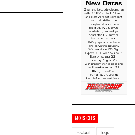
MOTS CLÉS
redbull
logo