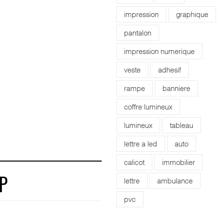
impression
graphique
pantalon
impression numerique
veste
adhesif
rampe
banniere
coffre lumineux
lumineux
tableau
lettre a led
auto
calicot
immobilier
lettre
ambulance
P
pvc