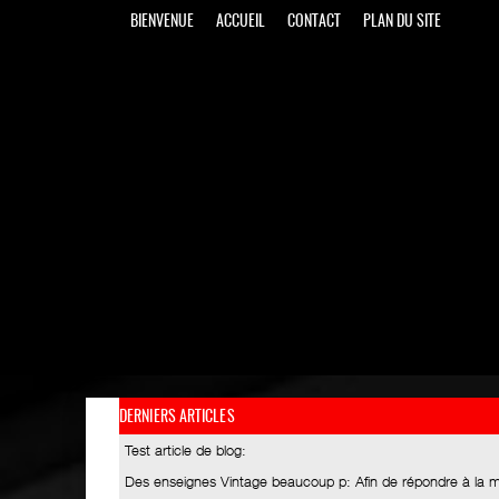
BIENVENUE
ACCUEIL
CONTACT
PLAN DU SITE
DERNIERS ARTICLES
Test article de blog
:
Des enseignes Vintage beaucoup p
: Afin de répondre à la 