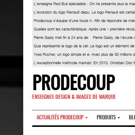
L'enseigne Red Bull spécialiste
: On ne présente plus la ma
L'évolution du logo Renault depu
: Le logo Renault est certa
Prodecoup s'équipe d'une toute n
: Afin de répondre de mieu
Quelles sont les caractéristique
: Après une « première révolut
Pierre Gasly met fin à 24 ans de
: Pierre Gasly, de l’écurie
Que représente le logo de la cél
: Le logo est un élément de
Yves Rocher, un logo simple et e
: Avec plus de 30 millions
L'exceptionnelle méthode marketi
: En 2010, Christian Dior 
PRODECOUP
ENSEIGNES DESIGN & IMAGES DE MARQUE
ACTUALITÉS PRODECOUP
PRODUITS
BL