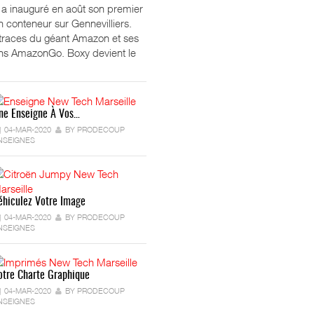
ft a inauguré en août son premier
 conteneur sur Gennevilliers.
 traces du géant Amazon et ses
ns AmazonGo. Boxy devient le
ne Enseigne À Vos…
04-MAR-2020
BY PRODECOUP
NSEIGNES
éhiculez Votre Image
04-MAR-2020
BY PRODECOUP
NSEIGNES
otre Charte Graphique
04-MAR-2020
BY PRODECOUP
NSEIGNES