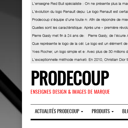
L'enseigne Red Bull spécialiste
: On ne présente plus la ma
L'évolution du logo Renault depu
: Le logo Renault est certa
Prodecoup s'équipe d'une toute n
: Afin de répondre de mieu
Quelles sont les caractéristique
: Après une « première révolut
Pierre Gasly met fin à 24 ans de
: Pierre Gasly, de l’écurie
Que représente le logo de la cél
: Le logo est un élément de
Yves Rocher, un logo simple et e
: Avec plus de 30 millions
L'exceptionnelle méthode marketi
: En 2010, Christian Dior 
PRODECOUP
ENSEIGNES DESIGN & IMAGES DE MARQUE
ACTUALITÉS PRODECOUP
PRODUITS
BL