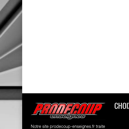
CHOI
Notre site prodecoup-enseignes.fr traite