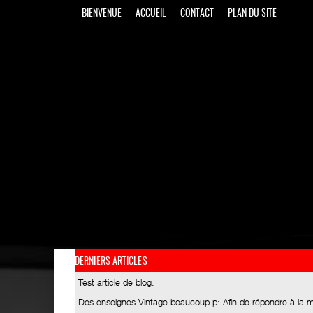
BIENVENUE
ACCUEIL
CONTACT
PLAN DU SITE
DERNIERS ARTICLES
Test article de blog
:
Des enseignes Vintage beaucoup p
: Afin de répondre à la 