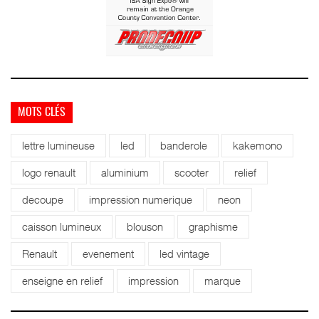
MOTS CLÉS
lettre lumineuse
led
banderole
kakemono
logo renault
aluminium
scooter
relief
decoupe
impression numerique
neon
caisson lumineux
blouson
graphisme
Renault
evenement
led vintage
enseigne en relief
impression
marque