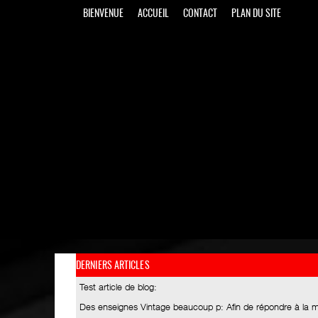
BIENVENUE
ACCUEIL
CONTACT
PLAN DU SITE
DERNIERS ARTICLES
Test article de blog
:
Des enseignes Vintage beaucoup p
: Afin de répondre à la 