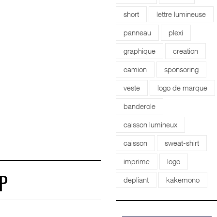
short
lettre lumineuse
panneau
plexi
graphique
creation
camion
sponsoring
veste
logo de marque
banderole
caisson lumineux
caisson
sweat-shirt
imprime
logo
depliant
kakemono
P