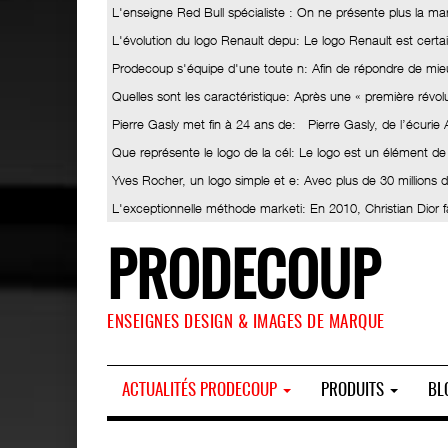
L'enseigne Red Bull spécialiste
: On ne présente plus la ma
L'évolution du logo Renault depu
: Le logo Renault est certa
Prodecoup s'équipe d'une toute n
: Afin de répondre de mieu
Quelles sont les caractéristique
: Après une « première révolut
Pierre Gasly met fin à 24 ans de
: Pierre Gasly, de l’écurie
Que représente le logo de la cél
: Le logo est un élément de
Yves Rocher, un logo simple et e
: Avec plus de 30 millions
L'exceptionnelle méthode marketi
: En 2010, Christian Dior 
PRODECOUP
ENSEIGNES DESIGN & IMAGES DE MARQUE
ACTUALITÉS PRODECOUP
PRODUITS
BL