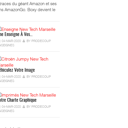
 traces du géant Amazon et ses
ns AmazonGo. Boxy devient le
ne Enseigne À Vos…
04-MAR-2020
BY PRODECOUP
NSEIGNES
éhiculez Votre Image
04-MAR-2020
BY PRODECOUP
NSEIGNES
otre Charte Graphique
04-MAR-2020
BY PRODECOUP
NSEIGNES