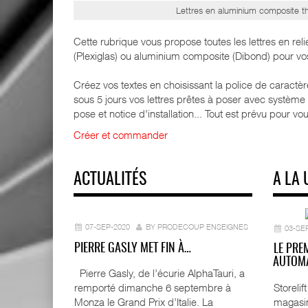
Lettres en aluminium composite 
Cette rubrique vous propose toutes les lettres en r
(Plexiglas) ou aluminium composite (Dibond) pour vo
Créez vos textes en choisissant la police de caractères
sous 5 jours vos lettres prêtes à poser avec système d
pose et notice d'installation... Tout est prévu pour vous 
Créer et commander
ACTUALITÉS
A LA 
07-SEP-2020
BY PRODECOUP ENSEIGNES
03-SE
PIERRE GASLY MET FIN À…
LE PRE
AUTOMA
Pierre Gasly, de l’écurie AlphaTauri, a
Storeli
remporté dimanche 6 septembre à
magasin
Monza le Grand Prix d’Italie. La