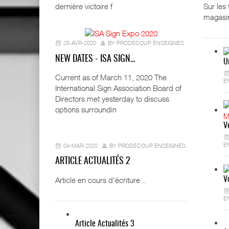
Sur les
dernière victoire f
magasi
25-AVR-2020
BY PRODECOUP ENSEIGNES
NEW DATES - ISA SIGN…
U
Current as of March 11, 2020 The
E
International Sign Association Board of
Directors met yesterday to discuss
options surroundin
V
E
04-MAR-2020
BY PRODECOUP ENSEIGNES
ARTICLE ACTUALITÉS 2
Article en cours d'écriture ..
V
E
Article Actualités 3