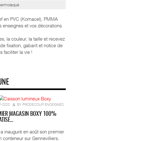
thermolaqué
elief en PVC (Komacel), PMMA
s enseignes et vos décorations.
, la couleur, la taille et recevez
e fixation, gabarit et notice de
faciliter la vie !
UNE
P-2020
BY PRODECOUP ENSEIGNES
MIER MAGASIN BOXY 100%
TISÉ…
ft a inauguré en août son premier
 conteneur sur Gennevilliers.