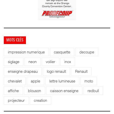
MOTS CLÉS
impression numerique
casquette
decoupe
siglage
neon
voilier
inox
enseigne drapeau
logo renault
Renault
chevalet
apple
lettre lumineuse
moto
affiche
blouson
caisson enseigne
redbull
projecteur
creation